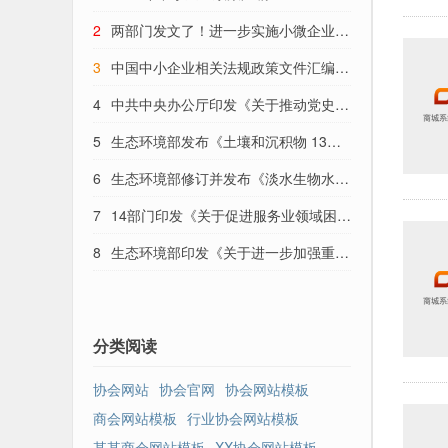
2
两部门发文了！进一步实施小微企业所
得税优惠政策
3
中国中小企业相关法规政策文件汇编
(（2021 年 1-8 月）)
4
中共中央办公厅印发《关于推动党史学
习教育常态化长效化的意见》
5
生态环境部发布《土壤和沉积物 13种
苯胺类和2种联苯胺类化合物的测定 液相
6
生态环境部修订并发布《淡水生物水质
色谱-三重四极杆质谱法》等5项国家生态
基准推导技术指南》
7
14部门印发《关于促进服务业领域困难
环境标准
行业恢复发展的若干政策》
8
生态环境部印发《关于进一步加强重金
属污染防控的意见》
分类阅读
协会网站
协会官网
协会网站模板
商会网站模板
行业协会网站模板
某某商会网站模板
XX协会网站模板