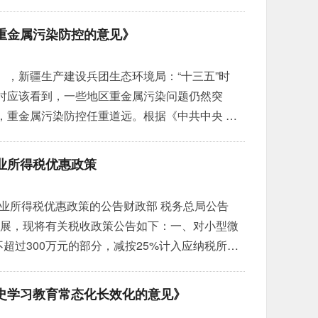
国家海洋环境监测中心共同完成
»
重金属污染防控的意见》
，新疆生产建设兵团生态环境局：“十三五”时
时应该看到，一些地区重金属污染问题仍然突
，重金属污染防控任重道远。根据《中共中央 国
见》，为进一步强化重金属污染物排放控制，有
。
»
业所得税优惠政策
业所得税优惠政策的公告财政部 税务总局公告
业发展，现将有关税收政策公告如下：一、对小型微
超过300万元的部分，减按25%计入应纳税所得
二、本公告所称小型微利企业，是指从事国家非限
得额不超过300万元、从业人数不超过300人、
史学习教育常态化长效化的意见》
的企业。从业人数，包括与企业建立劳动关系的职