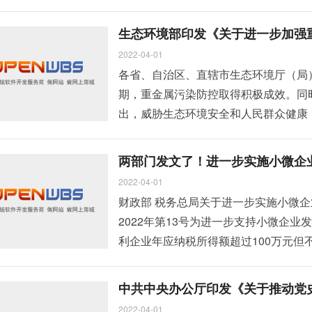
态环境研究中心、中国环境监测总站、
生态环境部印发《关于进一步加强
2022-04-01
各省、自治区、直辖市生态环境厅（局）
期，重金属污染防控取得积极成效。同
出，威胁生态环境安全和人民群众健康
务院关于深入打好污染防治攻坚战的意
效防控涉重金属环境风险，制定本意见
两部门发文了！进一步实施小微企
2022-04-01
财政部 税务总局关于进一步实施小微企
2022年第13号为进一步支持小微企
利企业年应纳税所得额超过100万元但不
额，按20%的税率缴纳企业所得税。
制和禁止行业，且同时符合年度应纳税所
中共中央办公厅印发《关于推动党
资产总额不超过5000万元等三个条件
2022-04-01