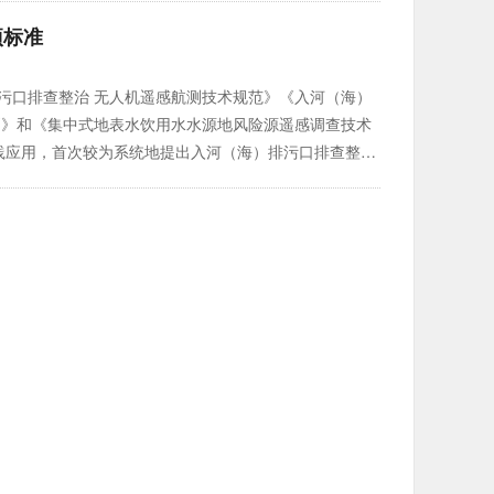
项标准
污口排查整治 无人机遥感航测技术规范》《入河（海）
则》和《集中式地表水饮用水水源地风险源遥感调查技术
践应用，首次较为系统地提出入河（海）排污口排查整治
组织开展了饮用水水源地环境保护，长江、渤海、黄河