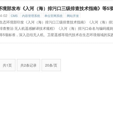
环境部发布《入河（海）排污口三级排查技术指南》等5
4-02
CMS
内容管理系统
单位官网系统
网站开发
生态环境部印发《入河（海）排污口三级排查技术指南》《入河（海）排
排查整治 无人机遥感解译技术规程》《入河（海）排污口命名与编码规
等5项标准，深入总结无人机、卫星遥感等现代技术在生态环境领域的实
地风险源遥感调查工作流程、技术体系及参数。近年来，生态环境部相继
海）排污口排查整
»
共1页
共2条记录
20条/页