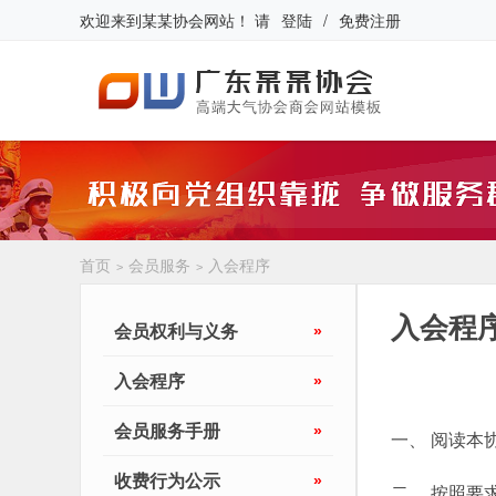
欢迎来到
某某协会网站
！
请
登陆
/
免费注册
首页
会员服务
入会程序
>
>
入会程
会员权利与义务
»
入会程序
»
会员服务手册
»
一、 阅读本
收费行为公示
»
二、 按照要