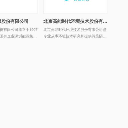
保股份有限公司
北京高能时代环境技术股份有限公司
份有限公司成立于1997
北京高能时代环境技术股份有限公司是
国有企业深圳能源集团
专业从事环境技术研究和提供污染防治
下的固体废弃物处置专
系统解决方案的高新技术企业。公司
家级高新技术企业，是
1992 年成立，前身为中科院高能物理
布的204户“科改示范企
研究所垫衬工程处，公司为A 股主板上
市公司（股票代码：6035 ...