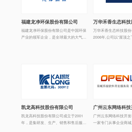
福建龙净环保股份有限公司
万华禾香生态科技
福建龙净环保股份有限公司是中国环保
万华禾香生态科技股份
产业的领军企业，是全球最大的大气环
2006年,公司以“屋顶
保装备研发制造商，现有总资产超过
愿景，以“绿色大家居
140 亿元，员工6000 多名，在上海、
商”为发展定位，目前
西安、武汉、天津、张家港、宿迁、盐
17个分子 ...
城、乌鲁木齐、厦门等地建 ...
凯龙高科技股份有限公司
广州云东网络科技
凯龙高科技股份有限公司成立于2001
广州云东网络科技开发
年，是集研发、生产、销售和售后服务
一家专门从事企业商城
为一体的国家高新技术企业，国家企业
服务研发的公司，国内