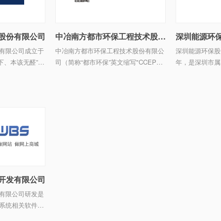
股份有限公司
中冶南方都市环保工程技术股份有限公司
深圳能源环
有限公司成立于
中冶南方都市环保工程技术股份有限公
深圳能源环保股
之下、本该无醛”为
司（简称“都市环保”英文缩写"CCEPC")
年，是深圳市属
产业生态运营
隶属于世界500强——中国五矿集团
股份有限公司旗
已发展成为下辖
——中国冶金科工集团，是由中冶南方
业化公司，是国
工程技术有限公司控股的国家级环保高
国务院国资委公
...
业&rdq ...
开发有限公司
有限公司研发是
系统相关软件及
领先的建站系统