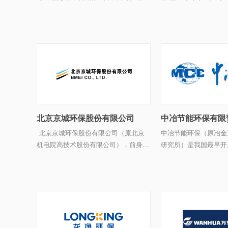
迪斯集团是德国最大，全球领先的环境
业务包含环保咨询、水
服务企业之一，在全球35个国家和地区
技术服务。环保咨询主
运营500多座环境保护设施，业务涵盖
评价、环保竣工验收、
饮用水，污水处理，市政垃圾 ...
急 ...
北京京城环保股份有限公司
中冶节能环保有限
北京京城环保股份有限公司（原北京
中冶节能环保（原冶金
机电院高技术股份有限公司），前身曾
研究所）是我国最早开
是北京市的科研院所，作为北京市65家
和污染防治的科研院所
第一批转制科研院所之一，公司于2002
第一批具备环境工程专
年7月18日由北京京城机电控股有限责
养资格的科研单位、环
任公司（原北 ...
境服务业试点单位，建有&l