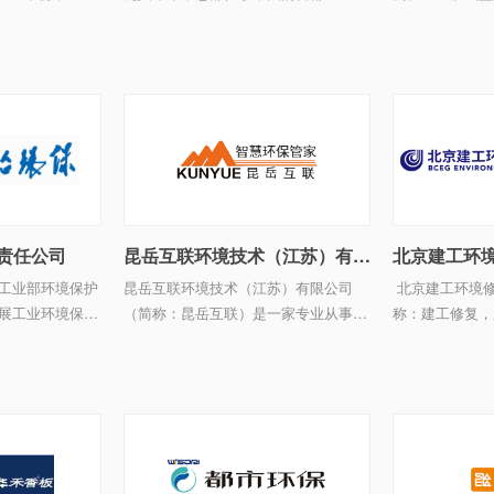
利咨询和无人机
京市顺义区。公司自成立以来发展迅
境水质监测、技
要包括环境影响
速，业务不断发展壮大，现主要经营：
科技精密仪器设
排污许可证、应
专业承包、劳务分包、施工总承包;技
的产研设备、雄
术开发、技术转让、技术咨询 ...
管理体系、健全的
责任公司
昆岳互联环境技术（江苏）有限公司
北京建工环
工业部环境保护
昆岳互联环境技术（江苏）有限公司
北京建工环境
展工业环境保护
（简称：昆岳互联）是一家专业从事节
称：建工修复，股
，国务院授予的
能环保、碳资产管理和环保设施第三方
国内领先的环境
业硕士研究生培
运维的产业互联网科技公司，公司将大
以“创造人类宜
保部首批国家环
数据、物联网、人工智能以及5G等新
为客户提供全产业
dq ...
一代信息技术与环境基础设施深度融 ...