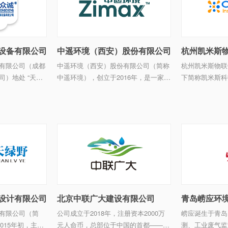
设备有限公司
中遥环境（西安）股份有限公司
有限公司（成都
中遥环境（西安）股份有限公司（简称
杭州凯米斯物联
）地处 “天府
中遥环境），创立于2016年，是一家专
下简称凯米斯科
平原成都市温江区境
注生态环境领域技术服务、咨询的国家
水环境监测、供
是一家集研发、设
级高新技术企业。是国内领先的星空地
监测、地下管网
后 ...
协同环境监测和智慧环保综合解决方案
发、制造、销售
提供商。总部位于西安市民用 ...
方案为一体的高新
设计有限公司
北京中联广大建设有限公司
青岛崂应环
有限公司（简
公司成立于2018年，注册资本2000万
崂应诞生于青岛
015年初，主营
元人命币，总部位于中国的首都——北
测、工业废气监