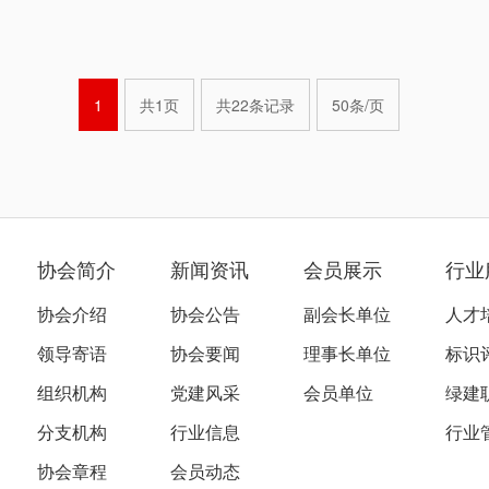
系统建站领域的
快速简便地搭建
站。
1
共1页
共22条记录
50条/页
协会简介
新闻资讯
会员展示
行业
协会介绍
协会公告
副会长单位
人才
领导寄语
协会要闻
理事长单位
标识
组织机构
党建风采
会员单位
绿建
分支机构
行业信息
行业
协会章程
会员动态