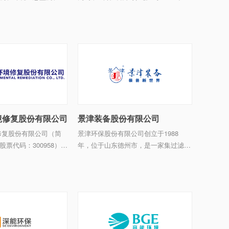
术计量检测等领域的高
深港两地上市环保企业（股票代码：
备。目前崂应拥有专业
SZ002672, HK00895），控股股东广东
厚的技术力量、完善的
省广晟控股集团有限公司及 ...
营销与服务网络 ...
境修复股份有限公司
景津装备股份有限公司
修复股份有限公司（简
景津环保股份有限公司创立于1988
票代码：300958）是
年，位于山东德州市，是一家集过滤成
修复综合服务商，始终
套装备制造、过滤技术整体方案解决、
居环境”为愿景，致力于
环保工程总承包及运营于一体的综合环
链环境 ...
保服务商。是中国环保产业协会副会长
单位，压滤机国家标准主起草人 ...