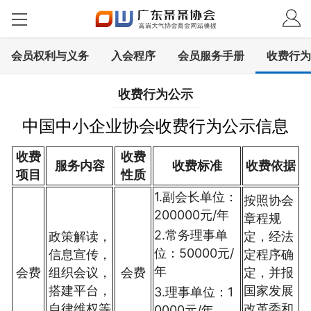
会员权利与义务
入会程序
会员服务手册
收费行为
收费行为公示
中国中小企业协会收费行为公示信息
收费
收费
服务内容
收费标准
收费依据
项目
性质
1.副会长单位：
按照协会
200000元/年
章程规
2.常务理事单
政策解读，
定，经法
位：50000元/
信息宣传，
定程序确
年
会费
组织会议，
会费
定，并报
搭建平台，
国家发展
3.理事单位：1
自律维权等
改革委和
0000元/年