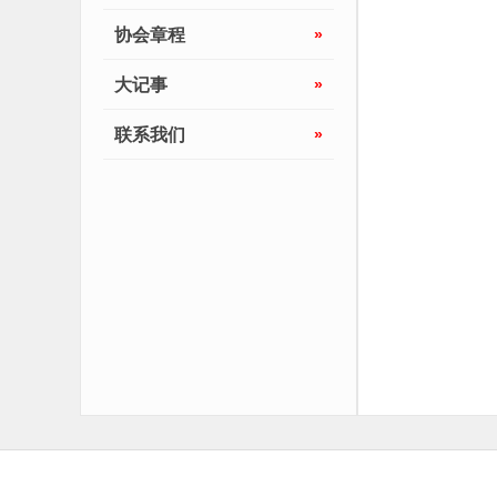
协会章程
»
大记事
»
联系我们
»