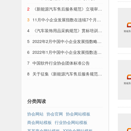
会 财政部 国家税务总局关于印发《软件
2
《新能源汽车售后服务规范》立项审查
企业认定管理办法》的通知
会顺利召开
3
11月中小企业发展指数在连续7个月下
跌后首现回升
4
《汽车装饰用品采购规范》贯标培训线
上会议——鹏龙行集团站成功召开
5
2022年2月中国中小企业发展指数略有
回落
6
2022年1月中国中小企业发展指数连续
3个月低位回升
7
中国软件行业协会团体标准公告
8
关于征集《新能源汽车售后服务规范》
起草单位的通知
分类阅读
协会网站
协会官网
协会网站模板
商会网站模板
行业协会网站模板
某某商会网站模板
XX协会网站模板