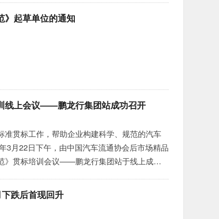
技大学副教授，硕士生导师霍为炜；原国轩高科
范》起草单位的通知
授杨续来；陕西省计量科学研究院，电子与电磁
训线上会议——鹏龙行集团站成功召开
标准贯标工作，帮助企业构建科学、规范的汽车
2年3月22日下午，由中国汽车流通协会后市场精品
范》贯标培训会议——鹏龙行集团站于线上成功
月下跌后首现回升