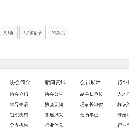
数，上升0.3点；降幅较大的为建筑业指
为资金指数，上升0.4点；降幅较大的为
共1页
共8条记录
20条/页
协会简介
新闻资讯
会员展示
行业
协会介绍
协会公告
副会长单位
人才
领导寄语
协会要闻
理事长单位
标识
组织机构
党建风采
会员单位
绿建
分支机构
行业信息
行业