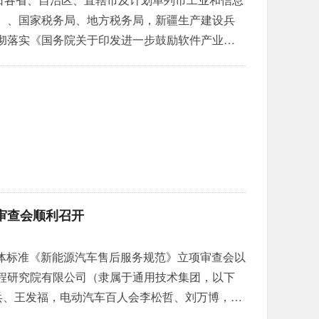
）、国家税务局、地方税务局，新疆生产建设兵
彻落实《国务院关于印发进一步鼓励软件产业和
[2011]4号），加强软件企业认定工作，促进
认定管理办法》，现印发给你们，请贯彻执
审查会顺利召开
会团体标准《新能源汽车售后服务规范》立项审查会以
程研究院有限公司（隶属于通用技术集团，以下
王兵、王发福，电动汽车百人会李松哲、刘万博，中
。本次立项审查会的专家组成员有北京理工大学