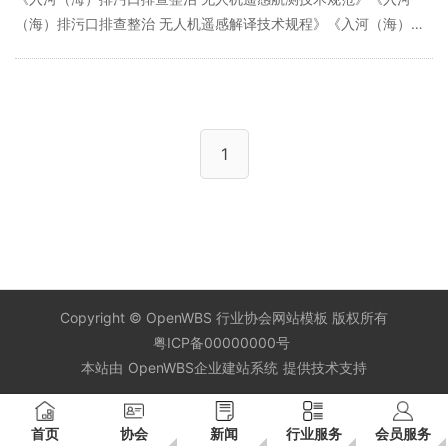
（海）排污口排查整治 无人机遥感解译技术规程》《入河（海）排
污口命名与编码规则》和《集中式地表水饮用水水源地风险源遥感
调查技术规范》等5项标准，深入总结无人机、卫星遥感等现代技术
在生态环境领域的实践应用，首次较为系统地提出入河（海）排污
口排查整治和水源地风险源遥感调查工作流程、技术体系及参数。
近年来，生态环境部相继组织开展了饮用水水源地环境保护，长
1
»
江、渤海、黄河入河（海）排污口排查整
Copyright ©
OpenWBS 行业协会网站模板
版权所有
粤ICP备00000000号
本站由
OpenWBS企业建站系统
提供技术支持
首页
协会
新闻
行业服务
会员服务